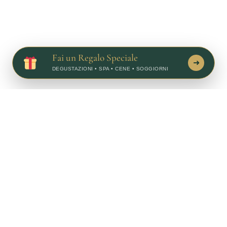
Fai un Regalo Speciale
➜
DEGUSTAZIONI • SPA • CENE • SOGGIORNI