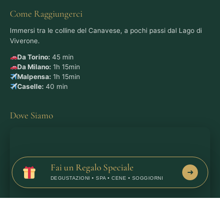
Come Raggiungerci
Immersi tra le colline del Canavese, a pochi passi dal Lago di
Viverone.
Da Torino:
45 min
Da Milano:
1h 15min
Malpensa:
1h 15min
Caselle:
40 min
Dove Siamo
Fai un Regalo Speciale
➜
DEGUSTAZIONI • SPA • CENE • SOGGIORNI
Apri in Google Maps
→