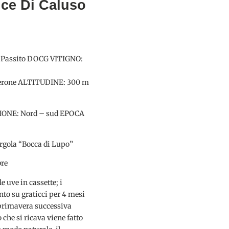
ce Di Caluso
 Passito DOCG VITIGNO:
erone ALTITUDINE: 300 m
IONE: Nord – sud EPOCA
ola “Bocca di Lupo”
re
 uve in cassette; i
o su graticci per 4 mesi
a primavera successiva
che si ricava viene fatto