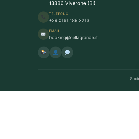
13886 Viverone (BI)
TELEFONO
+39 0161 189 2213
EMAIL
booking@cellagrande.it
Soci