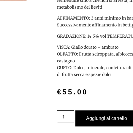
fermentare sino a che non si arresta, i
metabolismo dei lieviti
AFFINAMENTO: 3 anni minimo in barri
Successivamente affinamento in botti
GRADAZIONE: 14.5% vol TEMPERATURA
VISTA: Giallo dorato – ambrato
OLFATTO: Frutta sciroppata, albicocca 
castagno
GUSTO: Dolce, minerale, confettura di
di frutta secca e spezie dolci
€
55.00
Aggiungi al carrello