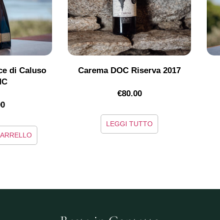
e di Caluso
Carema DOC Riserva 2017
MC
€
80.00
00
LEGGI TUTTO
CARRELLO