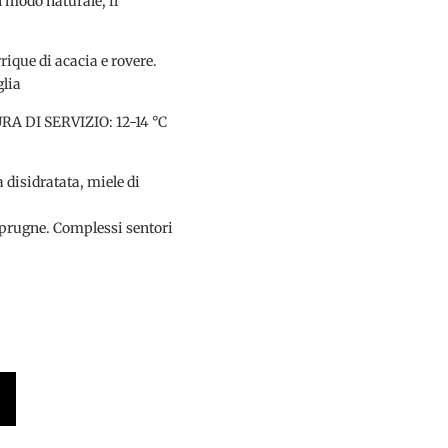
n modo naturale, il
que di acacia e rovere.
glia
 DI SERVIZIO: 12-14 °C
disidratata, miele di
 prugne. Complessi sentori