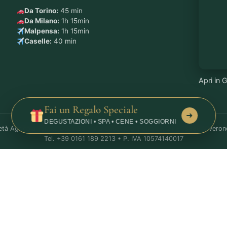
Da Torino:
45 min
Da Milano:
1h 15min
Malpensa:
1h 15min
Caselle:
40 min
Apri in
Fai un Regalo Speciale
➜
DEGUSTAZIONI • SPA • CENE • SOGGIORNI
età Agricola Tenuta Duca SS • Via Cascine di Ponente, 21 • 13886 Viverone
Tel.
+39 0161 189 2213
• P. IVA 10574140017
CIN: IT096080B5G47ICOUW
Termini e Condizioni
Privacy Policy
Cookie Policy
© 2026 CellaGrande. Tutti i diritti riservati.
English
(
Inglese
)
Italiano