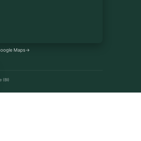
 Google Maps
→
 (BI)